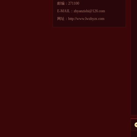
邮编：271100
E-MAIL：zhyanzishi@126.com
网址：http://www.lwzhyzs.com