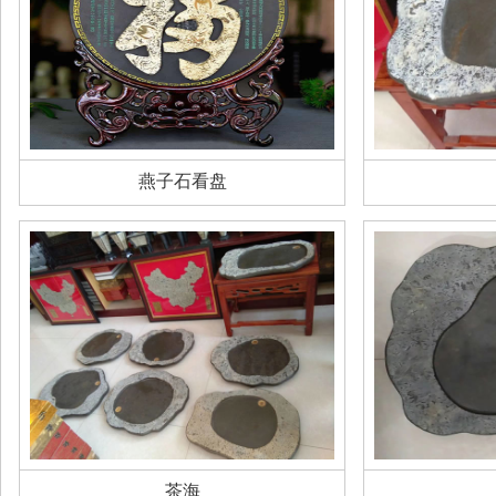
燕子石看盘
茶海