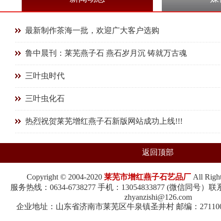
最新制作茶海一批，欢迎广大客户选购
鲁中晨刊：莱芜燕子石 燕石岁月沉 铸就万古魂
三叶虫时代
三叶虫化石
热烈祝贺莱芜增红燕子石新版网站成功上线!!!
返回顶部
Copyright © 2004-2020
莱芜市增红燕子石艺品厂
All Rig
服务热线：0634-6738277 手机：13054833877 (微信同
zhyanzishi@126.com
企业地址：山东省济南市莱芜区牛泉镇圣井村 邮编：271100 鲁I