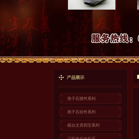
燕子石摆件系列
燕子石挂件系列
砚台文房四宝系列
三叶虫全虫化石