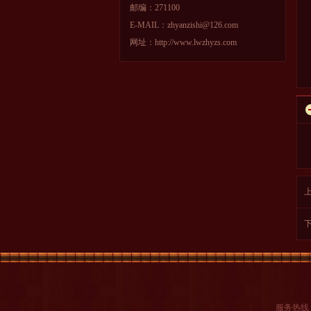
邮编：271100
E-MAIL：zhyanzishi@126.com
网址：http://www.lwzhyzs.com
服务热线：0