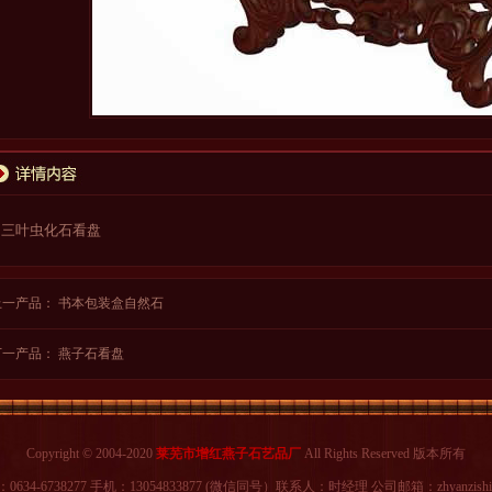
三叶虫化石看盘
上一产品：
书本包装盒自然石
下一产品：
燕子石看盘
Copyright © 2004-2020
莱芜市增红燕子石艺品厂
All Rights Reserved 版本所有
634-6738277 手机：13054833877 (微信同号）联系人：时经理 公司邮箱：zhyanzishi@