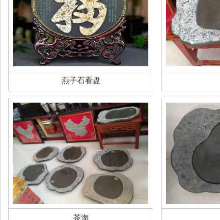
燕子石看盘
茶海