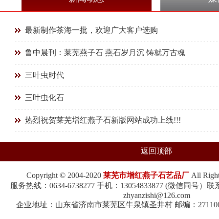
最新制作茶海一批，欢迎广大客户选购
鲁中晨刊：莱芜燕子石 燕石岁月沉 铸就万古魂
三叶虫时代
三叶虫化石
热烈祝贺莱芜增红燕子石新版网站成功上线!!!
返回顶部
Copyright © 2004-2020
莱芜市增红燕子石艺品厂
All Rig
服务热线：0634-6738277 手机：13054833877 (微信同
zhyanzishi@126.com
企业地址：山东省济南市莱芜区牛泉镇圣井村 邮编：271100 鲁I