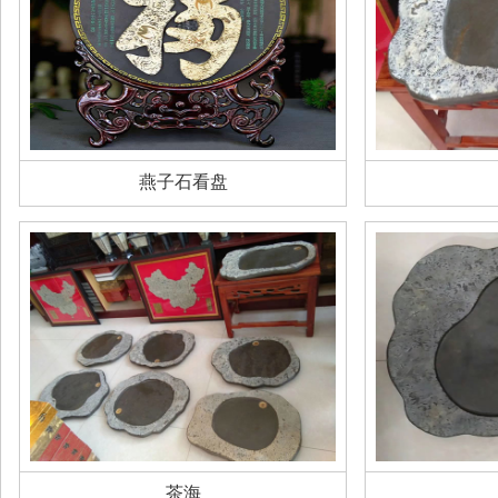
燕子石看盘
茶海