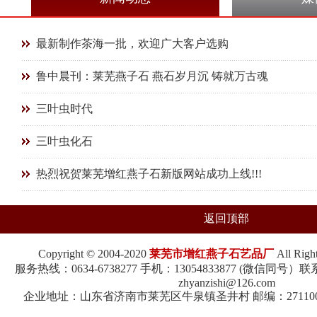
最新制作茶海一批，欢迎广大客户选购
鲁中晨刊：莱芜燕子石 燕石岁月沉 铸就万古魂
三叶虫时代
三叶虫化石
热烈祝贺莱芜增红燕子石新版网站成功上线!!!
返回顶部
Copyright © 2004-2020
莱芜市增红燕子石艺品厂
All Rig
服务热线：0634-6738277 手机：13054833877 (微信同
zhyanzishi@126.com
企业地址：山东省济南市莱芜区牛泉镇圣井村 邮编：271100 鲁I